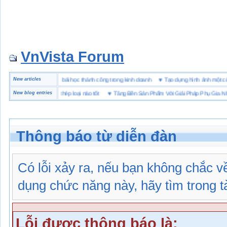
VnVista Forum
đặc biệt” của Microsoft
New articles
♥
4 bài học thành công trong kinh doanh
♥
Tạo dựng hình ảnh mộ
hộ lót Kevlar và lót thép loại nào tốt
New blog entries
♥
Tăng Bền Sản Phẩm Với Giải Pháp Phụ Gia Nhựa
Thông báo từ diễn đàn
Có lỗi xảy ra, nếu bạn không chắc 
dụng chức năng này, hãy tìm trong tài
Lỗi được thông báo là: