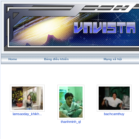
Home
Bảng điều khiển
Mạng xã hội
lamsaoday_khikh...
bachcamthuy
thanhminh_ql