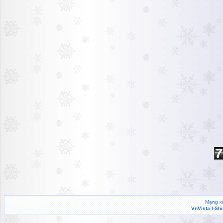
Mạng xã
VnVista I-Sh