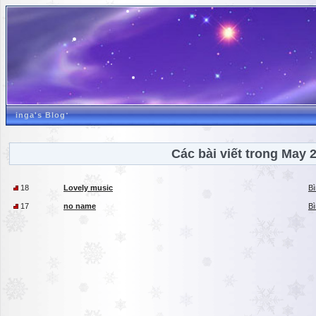
inga's Blog
Các bài viết trong May 
18
Lovely music
Bì
17
no name
Bì