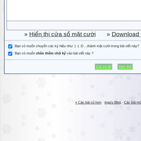
»
Hiển thị cửa sổ mặt cười
»
Download b
Bạn có muốn chuyển các ký hiệu như :) :( :D ...thành mặt cười trong bài viết này?
Bạn có muốn
chèn thêm chữ ký
vào bài viết này ?
« Các bài cũ hơn
·
inga's Blog
·
Các bài mớ