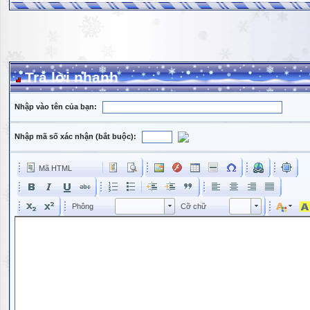
Trả lời nhanh
Nhập vào tên của bạn:
Nhập mã số xác nhận (bắt buộc):
Mã HTML
Phông
Kích cỡ phông
Phông
Cỡ chữ
Phông
Cỡ chữ