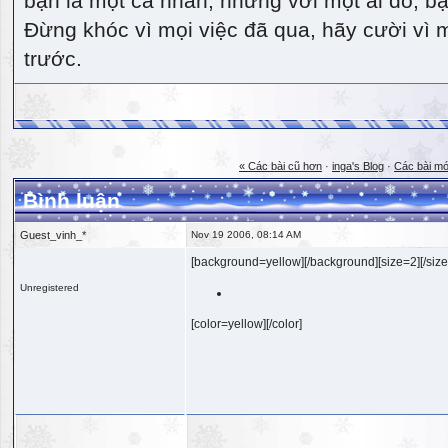
bạn là một cá nhân, nhưng với một ai đó, bạn
Đừng khóc vì mọi việc đã qua, hãy cười vì 
trước.
« Các bài cũ hơn
·
inga's Blog
·
Các bài mớ
Bình luận
Guest_vinh_*
Nov 19 2006, 08:14 AM
[background=yellow][/background][size=2][/size
Unregistered
[color=yellow][/color]