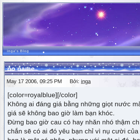
inga's Blog
no name
May 17 2006, 09:25 PM Bởi:
inga
[color=royalblue][/color]
Không ai đáng giá bằng những giọt nước m
giá sẽ không bao giờ làm bạn khóc.
Đừng bao giờ cau có hay nhăn nhó thậm ch
chắn sẽ có ai đó yêu bạn chỉ vì nụ cười của 