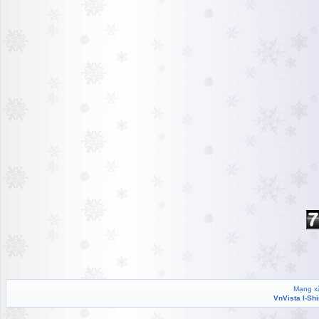
Mạng xã
VnVista I-Sh