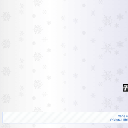
Mạng xã
VnVista I-Sh