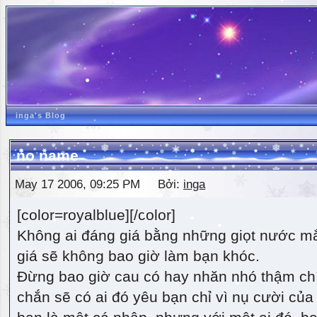
inga's Blog
no name
May 17 2006, 09:25 PM Bởi:
inga
[color=royalblue][/color]
Không ai đáng giá bằng những giọt nước m
giá sẽ không bao giờ làm bạn khóc.
Đừng bao giờ cau có hay nhăn nhó thậm ch
chắn sẽ có ai đó yêu bạn chỉ vì nụ cười của 