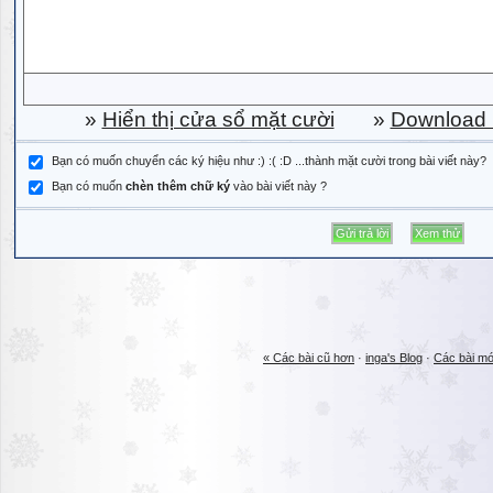
»
Hiển thị cửa sổ mặt cười
»
Download b
Bạn có muốn chuyển các ký hiệu như :) :( :D ...thành mặt cười trong bài viết này?
Bạn có muốn
chèn thêm chữ ký
vào bài viết này ?
« Các bài cũ hơn
·
inga's Blog
·
Các bài mớ