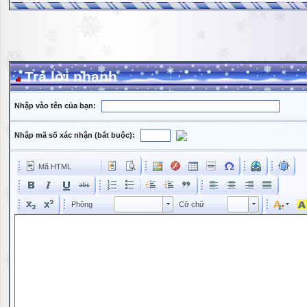
Trả lời nhanh
Nhập vào tên của bạn:
Nhập mã số xác nhận (bắt buộc):
Mã HTML
Phông
Kích cỡ phông
Phông
Cỡ chữ
Phông
Cỡ chữ