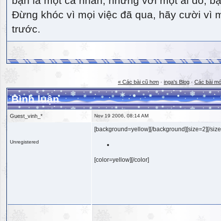
bạn là một cá nhân, nhưng với một ai đó, bạn
Đừng khóc vì mọi việc đã qua, hãy cười vì 
trước.
« Các bài cũ hơn
·
inga's Blog
·
Các bài mớ
Bình luận
Guest_vinh_*
Nov 19 2006, 08:14 AM
[background=yellow][/background][size=2][/size
Unregistered
[color=yellow][/color]