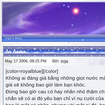
inga's Blog
no name
May 17 2006, 09:25 PM Bởi:
inga
[color=royalblue][/color]
Không ai đáng giá bằng những giọt nước m
giá sẽ không bao giờ làm bạn khóc.
Đừng bao giờ cau có hay nhăn nhó thậm ch
chắn sẽ có ai đó yêu bạn chỉ vì nụ cười của 