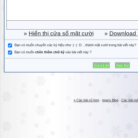
»
Hiển thị cửa sổ mặt cười
»
Download b
Bạn có muốn chuyển các ký hiệu như :) :( :D ...thành mặt cười trong bài viết này?
Bạn có muốn
chèn thêm chữ ký
vào bài viết này ?
« Các bài cũ hơn
·
inga's Blog
·
Các bài mớ