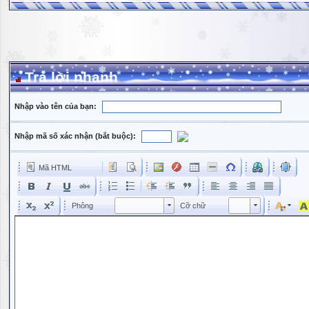
Trả lời nhanh
Nhập vào tên của bạn:
Nhập mã số xác nhận (bắt buộc):
Mã HTML
Phông
Kích cỡ phông
Phông
Cỡ chữ
Phông
Cỡ chữ