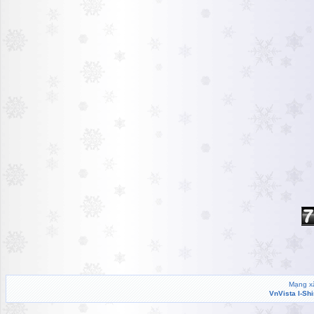
Mạng xã
VnVista I-Sh