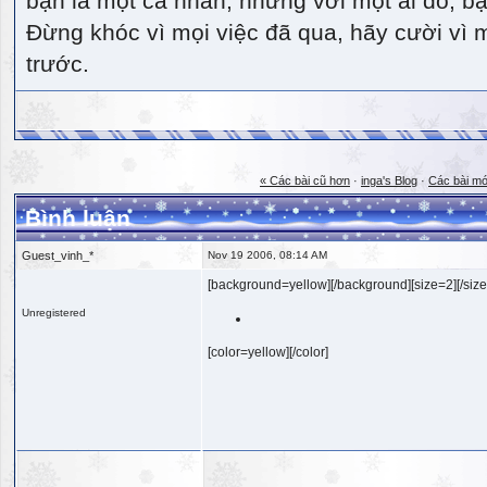
bạn là một cá nhân, nhưng với một ai đó, bạn
Đừng khóc vì mọi việc đã qua, hãy cười vì 
trước.
« Các bài cũ hơn
·
inga's Blog
·
Các bài mớ
Bình luận
Guest_vinh_*
Nov 19 2006, 08:14 AM
[background=yellow][/background][size=2][/size
Unregistered
[color=yellow][/color]