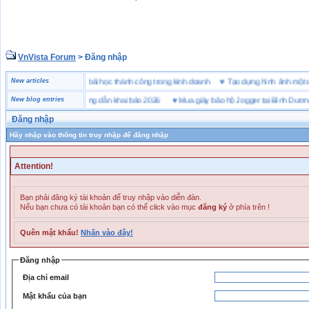
VnVista Forum
> Đăng nhập
“đặc biệt” của Microsoft
New articles
♥
4 bài học thành công trong kinh doanh
♥
Tạo dựng hình ảnh 
ai hải quan là gì? Hướng dẫn khai báo 2026
New blog entries
♥
Mua giày bảo hộ Jogger tại Bình Dương ở đ
Đăng nhập
Hãy nhập vào thông tin truy nhập để đăng nhập
Attention!
Bạn phải đăng ký tài khoản để truy nhập vào diễn đàn.
Nếu bạn chưa có tài khoản bạn có thể click vào mục
đăng ký
ở phía trên !
Quên mật khẩu!
Nhấn vào đây!
Đăng nhập
Địa chỉ email
Mật khẩu của bạn