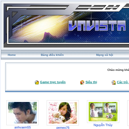
Home
Bảng điều khiển
Mạng xã hội
Chào mừng khá
Game trực tuyến
Siêu thị
Các trò
Nguyễn Thủy
anhvaem55
pemeo76