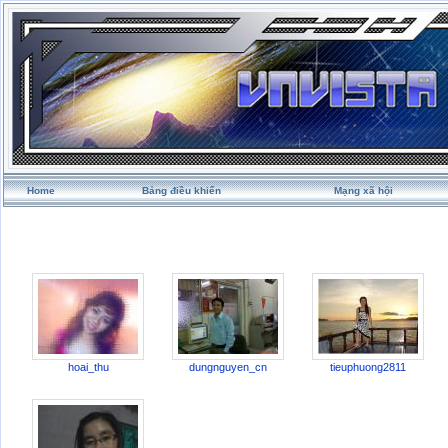
Home
Bảng điều khiển
Mạng xã hội
hoai_thu
dungnguyen_cn
tieuphuong2811