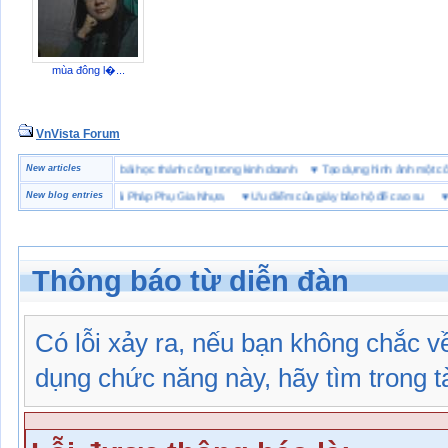
mùa đông l�...
VnVista Forum
ặc biệt” của Microsoft
New articles
♥
4 bài học thành công trong kinh doanh
♥
Tạo dựng hình ảnh mộ
n Sản Phẩm Với Giải Pháp Phụ Gia Nhựa
New blog entries
♥
Ưu điểm của giày bảo hộ đế cao su
♥
SHE
Thông báo từ diễn đàn
Có lỗi xảy ra, nếu bạn không chắc 
dụng chức năng này, hãy tìm trong tài