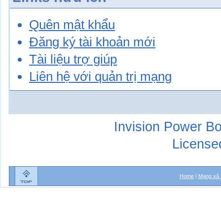
Quên mật khẩu
Đăng ký tài khoản mới
Tài liệu trợ giúp
Liên hệ với quản trị mạng
Invision Power Bo
License
Home
|
Mạng xã 