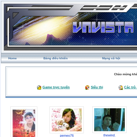
Home
Bảng điều khiển
Mạng xã hội
Chào mừng khá
Game trực tuyến
Siêu thị
Các trò
thewind.
pemeo76