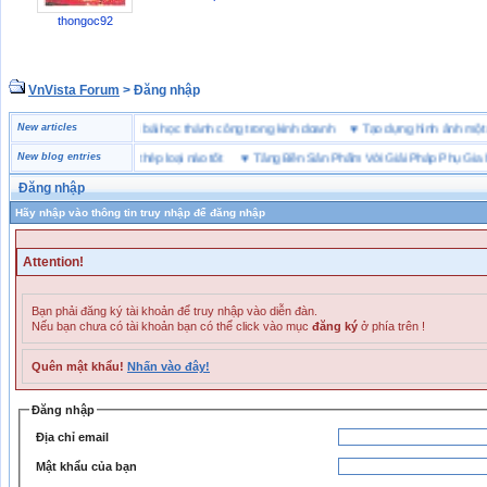
thongoc92
VnVista Forum
> Đăng nhập
 “đặc biệt” của Microsoft
New articles
♥
4 bài học thành công trong kinh doanh
♥
Tạo dựng hình ảnh 
o hộ lót Kevlar và lót thép loại nào tốt
New blog entries
♥
Tăng Bền Sản Phẩm Với Giải Pháp Phụ Gia Nhự
Đăng nhập
Hãy nhập vào thông tin truy nhập để đăng nhập
Attention!
Bạn phải đăng ký tài khoản để truy nhập vào diễn đàn.
Nếu bạn chưa có tài khoản bạn có thể click vào mục
đăng ký
ở phía trên !
Quên mật khẩu!
Nhấn vào đây!
Đăng nhập
Địa chỉ email
Mật khẩu của bạn