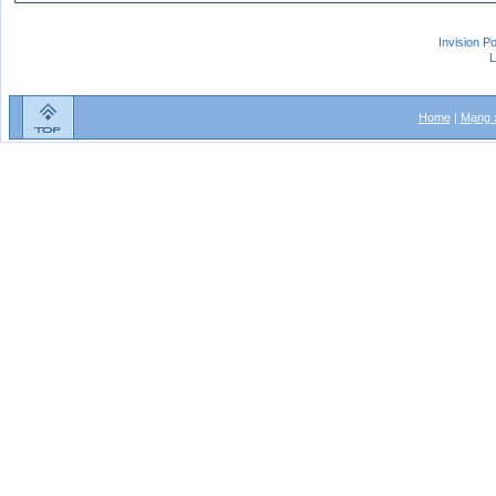
Invision P
L
Home
|
Mạng x