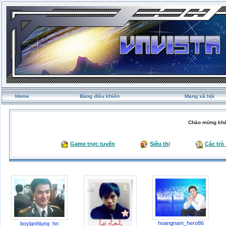
Home
Bảng điều khiển
Mạng xã hội
Chào mừng khá
Game trực tuyến
Siêu thị
Các trò
hoangnam_hero86
boylanhlung_hn