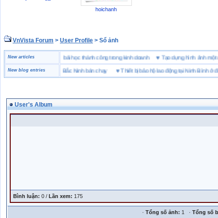
hoichanh
VnVista Forum
>
User Profile
> Sổ ảnh
“đặc biệt” của Microsoft
New articles
♥
4 bài học thành công trong kinh doanh
♥
Tạo dựng hình ảnh 
 hiệu giày bảo hộ tại Bắc Ninh bán chạy
New blog entries
♥
Thiết bị bảo hộ lao động tại Ninh Bình ở đâu
User's Album
Bình luận:
0 /
Lần xem:
175
·
Tổng số ảnh:
1 ·
Tổng số b