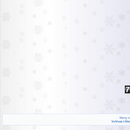
Mạng xã
VnVista I-Sh