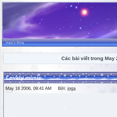
inga's Blog
Các bài viết trong May
Lovely music
May 18 2006, 09:41 AM Bởi:
inga