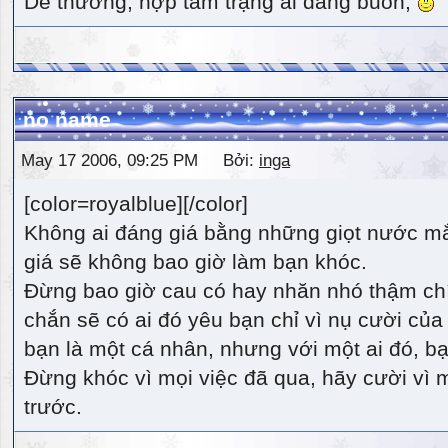
Dễ thương, hợp tâm trạng ai đang buồn,
no name
May 17 2006, 09:25 PM Bởi:
inga
[color=royalblue][/color]
Không ai đáng giá bằng những giọt nước m
giá sẽ không bao giờ làm bạn khóc.
Đừng bao giờ cau có hay nhăn nhó thậm ch
chắn sẽ có ai đó yêu bạn chỉ vì nụ cười của 
bạn là một cá nhân, nhưng với một ai đó, bạn
Đừng khóc vì mọi việc đã qua, hãy cười vì 
trước.