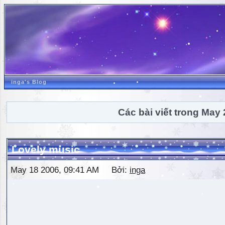
inga's Blog
Các bài viết trong May
Lovely music
May 18 2006, 09:41 AM Bởi:
inga