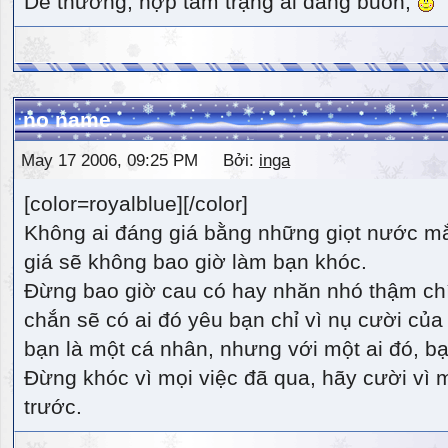
Dễ thương, hợp tâm trạng ai đang buồn,
no name
May 17 2006, 09:25 PM Bởi:
inga
[color=royalblue][/color]
Không ai đáng giá bằng những giọt nước m
giá sẽ không bao giờ làm bạn khóc.
Đừng bao giờ cau có hay nhăn nhó thậm ch
chắn sẽ có ai đó yêu bạn chỉ vì nụ cười của 
bạn là một cá nhân, nhưng với một ai đó, bạn
Đừng khóc vì mọi việc đã qua, hãy cười vì 
trước.