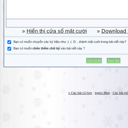
»
Hiển thị cửa sổ mặt cười
»
Download b
Bạn có muốn chuyển các ký hiệu như :) :( :D ...thành mặt cười trong bài viết này?
Bạn có muốn
chèn thêm chữ ký
vào bài viết này ?
« Các bài cũ hơn
·
inga's Blog
·
Các bài mớ