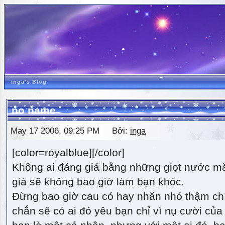
inga's Blog
no name
May 17 2006, 09:25 PM Bởi:
inga
[color=royalblue][/color]
Không ai đáng giá bằng những giọt nước m
giá sẽ không bao giờ làm bạn khóc.
Đừng bao giờ cau có hay nhăn nhó thậm ch
chắn sẽ có ai đó yêu bạn chỉ vì nụ cười của 