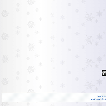
Mạng xã
VnVista I-Sh