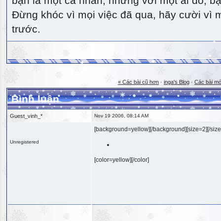
bạn là một cá nhân, nhưng với một ai đó, bạn
Đừng khóc vì mọi việc đã qua, hãy cười vì 
trước.
« Các bài cũ hơn
·
inga's Blog
·
Các bài mớ
Bình luận
Guest_vinh_*
Nov 19 2006, 08:14 AM
[background=yellow][/background][size=2][/size
Unregistered
[color=yellow][/color]