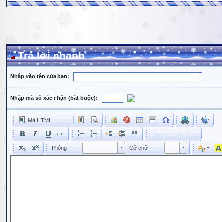
Trả lời nhanh
Nhập vào tên của bạn:
Nhập mã số xác nhận (bắt buộc):
Mã HTML
Phông
Kích cỡ phông
Phông
Cỡ chữ
Phông
Cỡ chữ