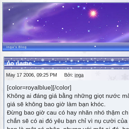
inga's Blog
no name
May 17 2006, 09:25 PM Bởi:
inga
[color=royalblue][/color]
Không ai đáng giá bằng những giọt nước m
giá sẽ không bao giờ làm bạn khóc.
Đừng bao giờ cau có hay nhăn nhó thậm ch
chắn sẽ có ai đó yêu bạn chỉ vì nụ cười của 