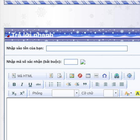
Trả lời nhanh
Nhập vào tên của bạn:
Nhập mã số xác nhận (bắt buộc):
Mã HTML
Phông
Kích cỡ phông
Phông
Cỡ chữ
Phông
Cỡ chữ