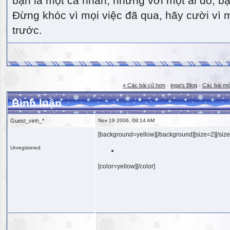
bạn là một cá nhân, nhưng với một ai đó, bạn
Đừng khóc vì mọi việc đã qua, hãy cười vì 
trước.
« Các bài cũ hơn
·
inga's Blog
·
Các bài mớ
Bình luận
Guest_vinh_*
Nov 19 2006, 08:14 AM
[background=yellow][/background][size=2][/size
Unregistered
[color=yellow][/color]