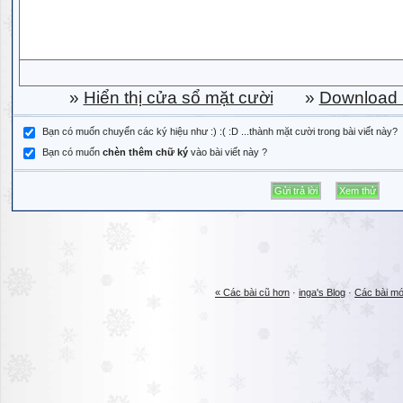
»
Hiển thị cửa sổ mặt cười
»
Download b
Bạn có muốn chuyển các ký hiệu như :) :( :D ...thành mặt cười trong bài viết này?
Bạn có muốn
chèn thêm chữ ký
vào bài viết này ?
« Các bài cũ hơn
·
inga's Blog
·
Các bài mớ