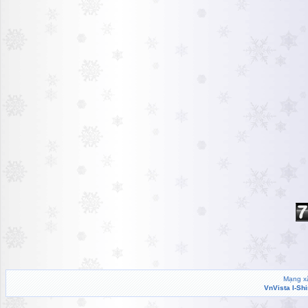
Mạng xã
VnVista I-Sh