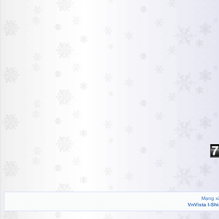
Mạng xã
VnVista I-Sh