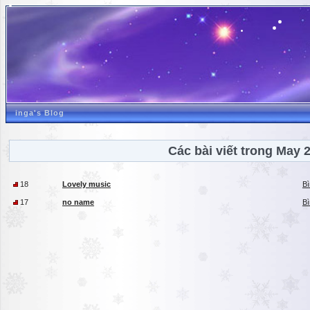
inga's Blog
Các bài viết trong May 
18
Lovely music
Bì
17
no name
Bì