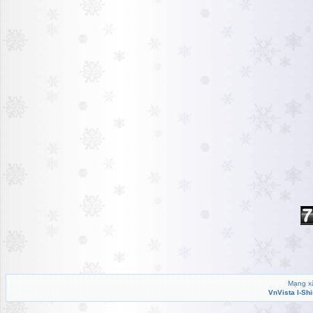
Mạng xã
VnVista I-Sh