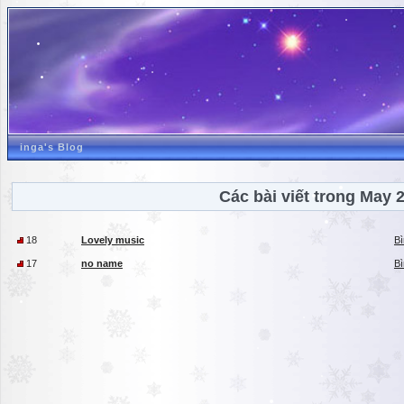
inga's Blog
Các bài viết trong May 
18
Lovely music
Bì
17
no name
Bì