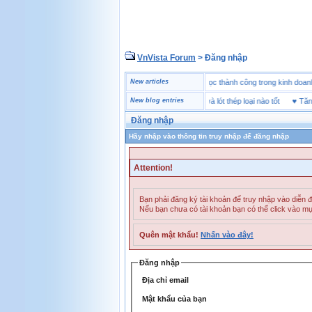
VnVista Forum
> Đăng nhập
♥
Một số câu hỏi phỏng vấn “đặc biệt” của Microsoft
New articles
♥
4 bài học thành công trong kinh 
♥
Giày bảo hộ lót Kevlar và lót thép loại nào tốt
New blog entries
♥
Tăng Bề
Đăng nhập
Hãy nhập vào thông tin truy nhập để đăng nhập
Attention!
Bạn phải đăng ký tài khoản để truy nhập vào diễn 
Nếu bạn chưa có tài khoản bạn có thể click vào m
Quên mật khẩu!
Nhấn vào đây!
Đăng nhập
Địa chỉ email
Mật khẩu của bạn