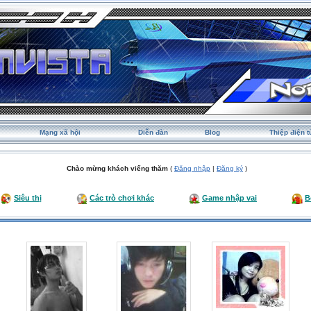
Mạng xã hội
Diễn đàn
Blog
Thiệp điện t
Chào mừng khách viếng thăm
(
Đăng nhập
|
Đăng ký
)
Siêu thị
Các trò chơi khác
Game nhập vai
B