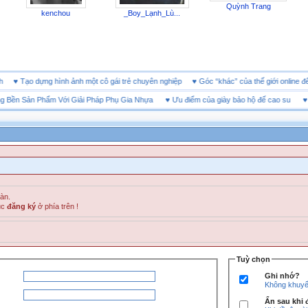
Quỳnh Trang
kenchou
_Boy_Lạnh_Lù...
doanh
♥
Tạo dựng hình ảnh một cô gái trẻ chuyên nghiệp
♥
Góc “khác” của thế giới onl
n Sản Phẩm Với Giải Pháp Phụ Gia Nhựa
♥
Ưu điểm của giày bảo hộ đế cao su
♥
SHE
đàn.
ục
đăng ký
ở phía trên !
Tuỳ chọn
Ghi nhớ?
Không khuyến
Ẩn sau khi