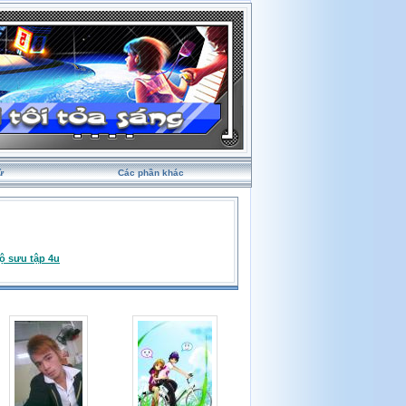
ử
Các phần khác
ộ sưu tập 4u