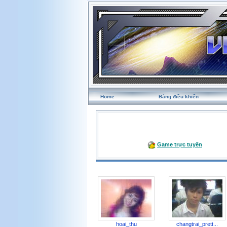
Home
Bảng điều khiển
Game trực tuyến
hoai_thu
changtrai_prett...