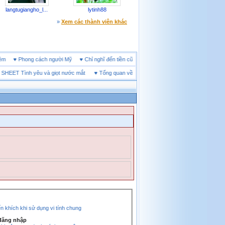
langtugiangho_l...
lytinh88
»
Xem các thành viên khác
ine đêm
♥
Phong cách người Mỹ
♥
Chỉ nghĩ đến tiền cũng làm người ta ích kỷ
ET Tình yêu và giọt nước mắt
♥
Tổng quan về giày bảo hộ tại Vĩnh Long
♥
Khả Năng 
 khích khi sử dụng vi tính chung
 đăng nhập