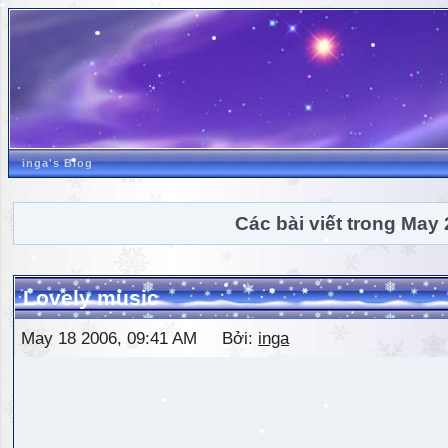
inga's Blog
Các bài viết trong May
Lovely music
May 18 2006, 09:41 AM Bởi:
inga