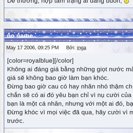
Dễ thương, hợp tâm trạng ai đang buồn,
no name
May 17 2006, 09:25 PM Bởi:
inga
[color=royalblue][/color]
Không ai đáng giá bằng những giọt nước m
giá sẽ không bao giờ làm bạn khóc.
Đừng bao giờ cau có hay nhăn nhó thậm ch
chắn sẽ có ai đó yêu bạn chỉ vì nụ cười của 
bạn là một cá nhân, nhưng với một ai đó, bạn
Đừng khóc vì mọi việc đã qua, hãy cười vì 
trước.