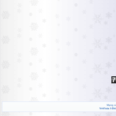
Mạng xã
VnVista I-Sh