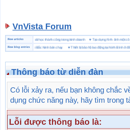
VnVista Forum
ặc biệt” của Microsoft
New articles
♥
4 bài học thành công trong kinh doanh
♥
Tạo dựng hình ảnh một
hiệu giày bảo hộ tại Bắc Ninh bán chạy
New blog entries
♥
Thiết bị bảo hộ lao động tại Ninh Bình ở đâu
Thông báo từ diễn đàn
Có lỗi xảy ra, nếu bạn không chắc 
dụng chức năng này, hãy tìm trong tài
Lỗi được thông báo là: