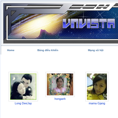
Home
Bảng điều khiển
Mạng xã hội
honganh
Long DeeJay
mama Gjang