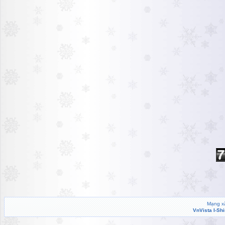
Mạng xã
VnVista I-Sh