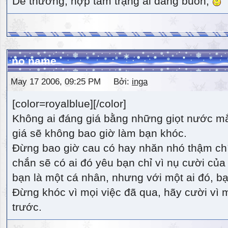
Dễ thương, hợp tâm trạng ai đang buồn,
no name
May 17 2006, 09:25 PM Bởi:
inga
[color=royalblue][/color]
Không ai đáng giá bằng những giọt nước m
giá sẽ không bao giờ làm bạn khóc.
Đừng bao giờ cau có hay nhăn nhó thậm ch
chắn sẽ có ai đó yêu bạn chỉ vì nụ cười của 
bạn là một cá nhân, nhưng với một ai đó, bạn
Đừng khóc vì mọi việc đã qua, hãy cười vì 
trước.