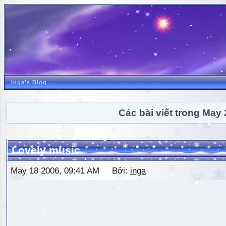
inga's Blog
Các bài viết trong May
Lovely music
May 18 2006, 09:41 AM Bởi:
inga