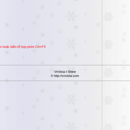
ần hoặc bấm tổ hợp phím Ctrl+F5
VnVista I-Shine
© http://vnvista.com