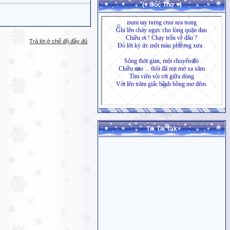
(♥ Góc Thơ ♥)
Trả lời ở chế độ đầy đủ
Tik Tik Tak