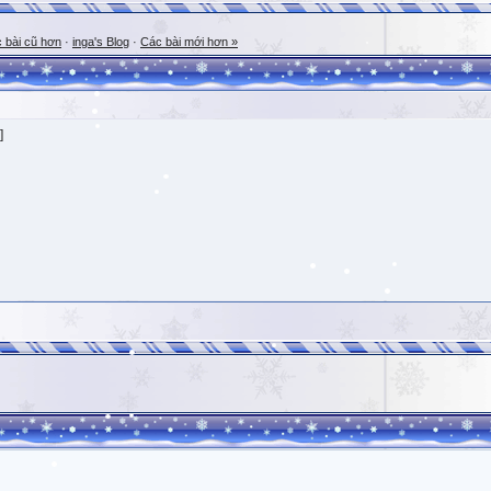
 bài cũ hơn
·
inga's Blog
·
Các bài mới hơn »
]