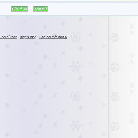
 bài cũ hơn
·
inga's Blog
·
Các bài mới hơn »