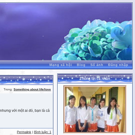
Mạng xã hội
Blog
Sổ ảnh
Đăng nhập
Thông tin cá nhân
Trong:
Something about life/love
nhưng với một ai đó, bạn là cả
Permalink
|
Bình luận: 1