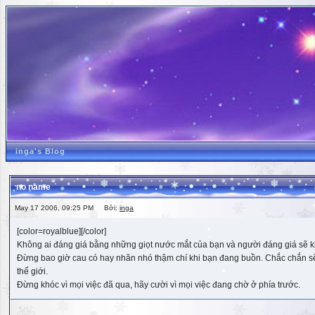
inga's Blog
no name
May 17 2006, 09:25 PM Bởi:
inga
[color=royalblue][/color]
Không ai đáng giá bằng những giọt nước mắt của bạn và người đáng giá sẽ k
Đừng bao giờ cau có hay nhăn nhó thậm chí khi bạn đang buồn. Chắc chắn sẽ có
thế giới.
Đừng khóc vì mọi việc đã qua, hãy cười vì mọi việc đang chờ ở phía trước.