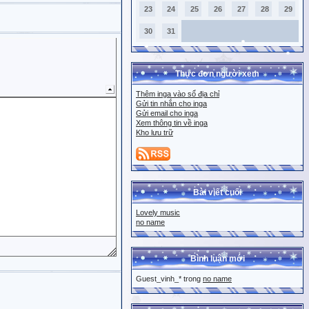
23
24
25
26
27
28
29
30
31
Thực đơn người xem
Thêm inga vào sổ địa chỉ
Gửi tin nhắn cho inga
Gửi email cho inga
Xem thông tin về inga
Kho lưu trữ
Bài viết cuối
Lovely music
no name
Bình luận mới
Guest_vinh_* trong
no name