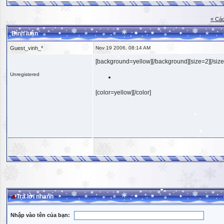
« Các
Bình luận
Guest_vinh_*
Nov 19 2006, 08:14 AM
[background=yellow][/background][size=2][/size
Unregistered
[color=yellow][/color]
Trả lời nhanh
Nhập vào tên của bạn: