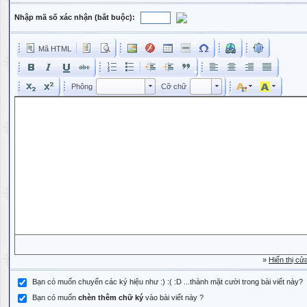
Nhập mã số xác nhận (bắt buộc):
Mã HTML
Phông
Kích cỡ phông
Phông
Cỡ chữ
Phông
Cỡ chữ
»
Hiển thị cử
Bạn có muốn chuyển các ký hiệu như :) :( :D ...thành mặt cười trong bài viết này?
Bạn có muốn
chèn thêm chữ ký
vào bài viết này ?