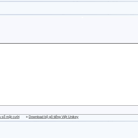
a sổ mặt cười
»
Download bộ gõ tiếng Việt Unikey