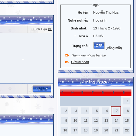
inga
Họ tên:
Nguyễn Thu Nga
Nghề nghiệp:
Học sinh
Sinh nhật:
:
13 Tháng 2 - 1990
Bình luận
#1
Nơi ở:
Hà Nội
Trạng thái:
(Vắng mặt)
Thêm vào nhóm bạn bè
Gửi tin nhắn
«
Tháng 8 2026
»
C
H
B
T
N
S
B
1
2
3
4
5
6
7
8
9
10
11
12
13
14
15
16
17
18
19
20
21
22