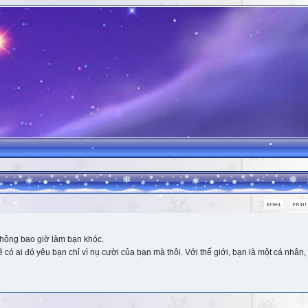
hông bao giờ làm bạn khóc.
 ai đó yêu bạn chỉ vì nụ cười của bạn mà thôi. Với thế giới, bạn là một cá nhân, 