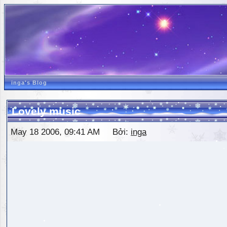
inga's Blog
Lovely music
May 18 2006, 09:41 AM Bởi:
inga