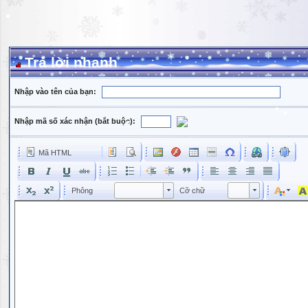
Trả lời nhanh
Nhập vào tên của bạn:
Nhập mã số xác nhận (bắt buộc):
Mã HTML
Phông
Kích cỡ phông
Phông
Cỡ chữ
Phông
Cỡ chữ