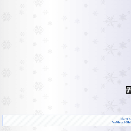
Mạng xã
VnVista I-Sh