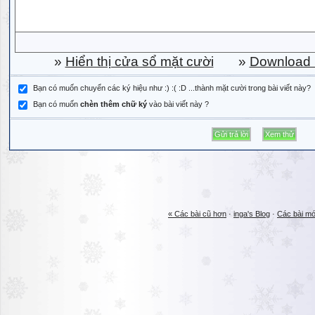
»
Hiển thị cửa sổ mặt cười
»
Download b
Bạn có muốn chuyển các ký hiệu như :) :( :D ...thành mặt cười trong bài viết này?
Bạn có muốn
chèn thêm chữ ký
vào bài viết này ?
« Các bài cũ hơn
·
inga's Blog
·
Các bài mớ