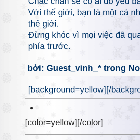
Chắc chắn sẽ có ai đó yêu bạ
Với thế giới, bạn là một cá n
thế giới.
Đừng khóc vì mọi việc đã qua
phía trước.
bởi: Guest_vinh_* trong No
[background=yellow][/backgro
[color=yellow][/color]