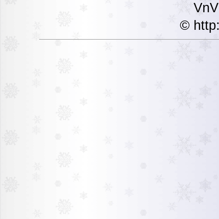
VnVi
© http