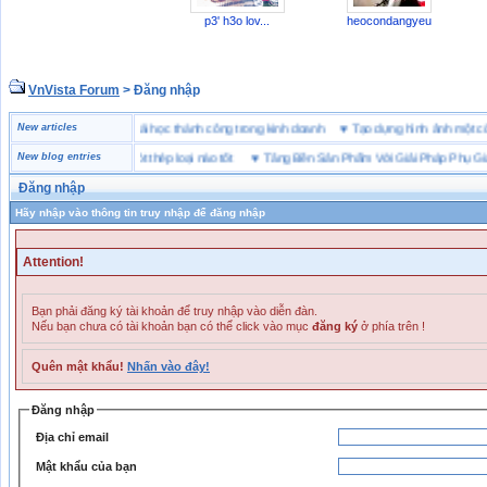
p3' h3o lov...
heocondangyeu
VnVista Forum
> Đăng nhập
đặc biệt” của Microsoft
New articles
♥
4 bài học thành công trong kinh doanh
♥
Tạo dựng hình ảnh m
bảo hộ lót Kevlar và lót thép loại nào tốt
New blog entries
♥
Tăng Bền Sản Phẩm Với Giải Pháp Phụ Gia N
Đăng nhập
Hãy nhập vào thông tin truy nhập để đăng nhập
Attention!
Bạn phải đăng ký tài khoản để truy nhập vào diễn đàn.
Nếu bạn chưa có tài khoản bạn có thể click vào mục
đăng ký
ở phía trên !
Quên mật khẩu!
Nhấn vào đây!
Đăng nhập
Địa chỉ email
Mật khẩu của bạn