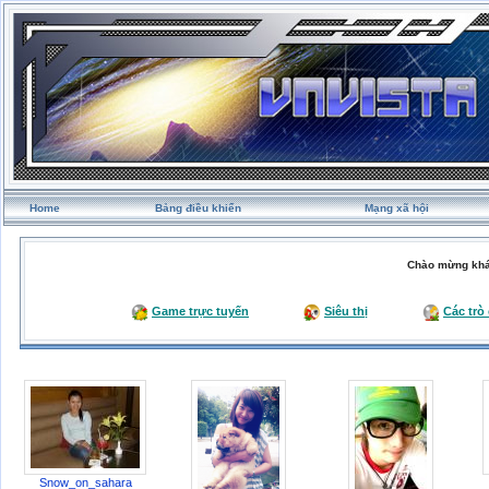
Home
Bảng điều khiển
Mạng xã hội
Chào mừng khá
Game trực tuyến
Siêu thị
Các trò
Snow_on_sahara