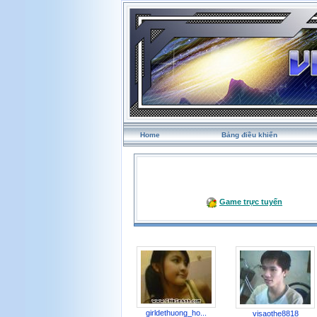
Home
Bảng điều khiển
Game trực tuyến
girldethuong_ho...
visaothe8818