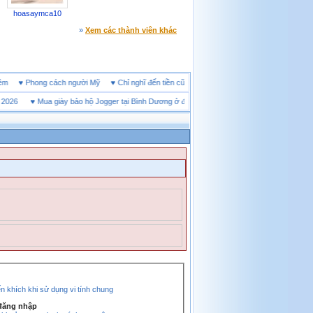
hoasaymca10
»
Xem các thành viên khác
ine đêm
♥
Phong cách người Mỹ
♥
Chỉ nghĩ đến tiền cũng làm người ta ích kỷ
26
♥
Mua giày bảo hộ Jogger tại Bình Dương ở đâu tốt
♥
Thị trường giày bảo hộ tại Th
 khích khi sử dụng vi tính chung
 đăng nhập