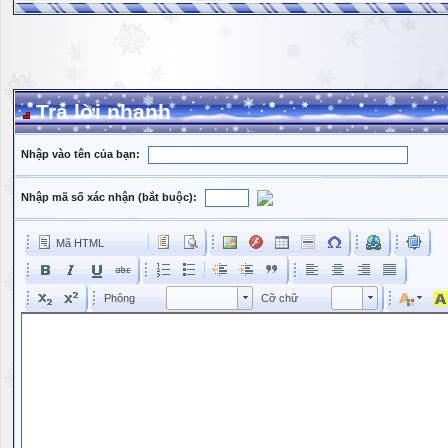
Trả lời nhanh
Nhập vào tên của bạn:
Nhập mã số xác nhận (bắt buộc):
Mã HTML
Phông
Kích cỡ phông
Phông
Cỡ chữ
Phông
Cỡ chữ