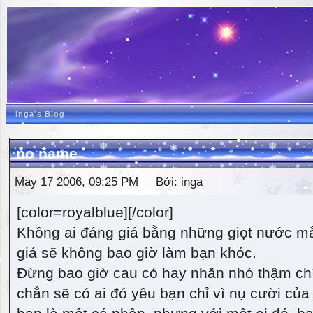
inga's Blog
no name
May 17 2006, 09:25 PM Bởi:
inga
[color=royalblue][/color]
Không ai đáng giá bằng những giọt nước m
giá sẽ không bao giờ làm bạn khóc.
Đừng bao giờ cau có hay nhăn nhó thậm ch
chắn sẽ có ai đó yêu bạn chỉ vì nụ cười của 