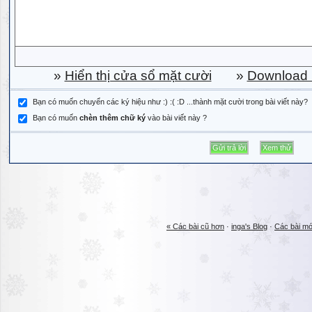
»
Hiển thị cửa sổ mặt cười
»
Download b
Bạn có muốn chuyển các ký hiệu như :) :( :D ...thành mặt cười trong bài viết này?
Bạn có muốn
chèn thêm chữ ký
vào bài viết này ?
« Các bài cũ hơn
·
inga's Blog
·
Các bài mớ