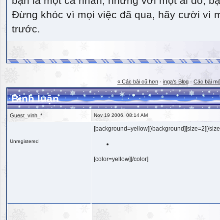
bạn là một cá nhân, nhưng với một ai đó, bạn
Đừng khóc vì mọi việc đã qua, hãy cười vì 
trước.
« Các bài cũ hơn
·
inga's Blog
·
Các bài mớ
Bình luận
Guest_vinh_*
Nov 19 2006, 08:14 AM
[background=yellow][/background][size=2][/size
Unregistered
[color=yellow][/color]