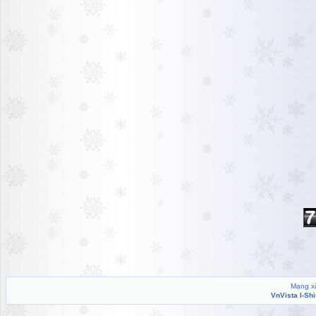
Mạng xã
VnVista I-Sh