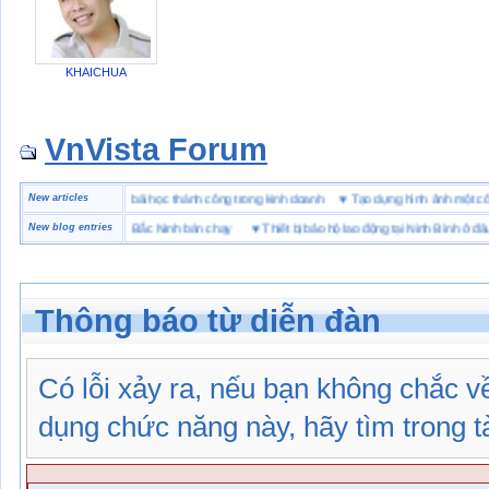
KHAICHUA
VnVista Forum
đặc biệt” của Microsoft
New articles
♥
4 bài học thành công trong kinh doanh
♥
Tạo dựng hình ảnh mộ
hiệu giày bảo hộ tại Bắc Ninh bán chạy
New blog entries
♥
Thiết bị bảo hộ lao động tại Ninh Bình ở đâu
Thông báo từ diễn đàn
Có lỗi xảy ra, nếu bạn không chắc 
dụng chức năng này, hãy tìm trong tài