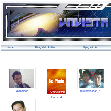
Home
Bảng điều khiển
Mạng xã hội
xuanmanh
rockboycodon_ti...
t0urheart