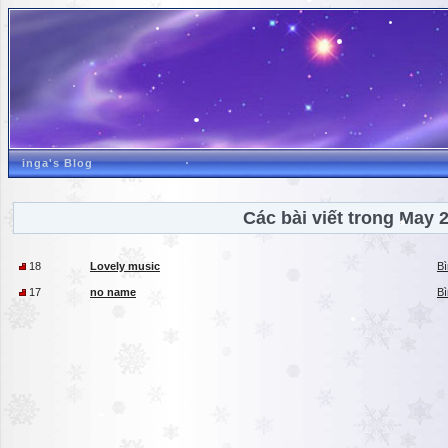
inga's Blog
Các bài viết trong May 
18
Lovely music
Bì
17
no name
Bì