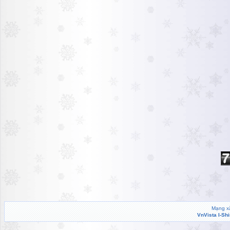
Mạng xã
VnVista I-Sh