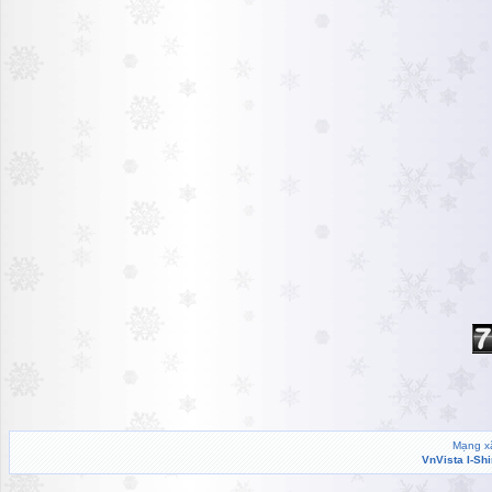
Mạng xã
VnVista I-Sh