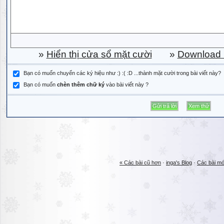
»
Hiển thị cửa sổ mặt cười
»
Download b
Bạn có muốn chuyển các ký hiệu như :) :( :D ...thành mặt cười trong bài viết này?
Bạn có muốn
chèn thêm chữ ký
vào bài viết này ?
« Các bài cũ hơn
·
inga's Blog
·
Các bài mớ