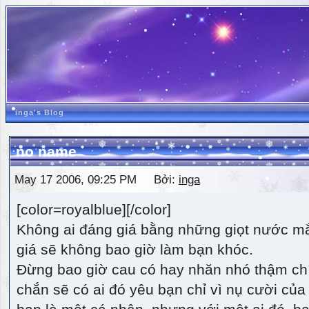
inga's Blog
no name
May 17 2006, 09:25 PM Bởi:
inga
[color=royalblue][/color]
Không ai đáng giá bằng những giọt nước m
giá sẽ không bao giờ làm bạn khóc.
Đừng bao giờ cau có hay nhăn nhó thậm ch
chắn sẽ có ai đó yêu bạn chỉ vì nụ cười của 