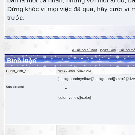
bạn là một cá nhân, nhưng với một ai đó, bạn
Đừng khóc vì mọi việc đã qua, hãy cười vì 
trước.
« Các bài cũ hơn
·
inga's Blog
·
Các bài mớ
Bình luận
Guest_vinh_*
Nov 19 2006, 08:14 AM
[background=yellow][/background][size=2][/size
Unregistered
[color=yellow][/color]