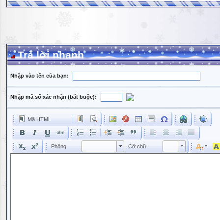
Trả lời nhanh
Nhập vào tên của bạn:
Nhập mã số xác nhận (bắt buộc):
Mã HTML
Phông
Kích cỡ phông
Phông
Cỡ chữ
Phông
Cỡ chữ