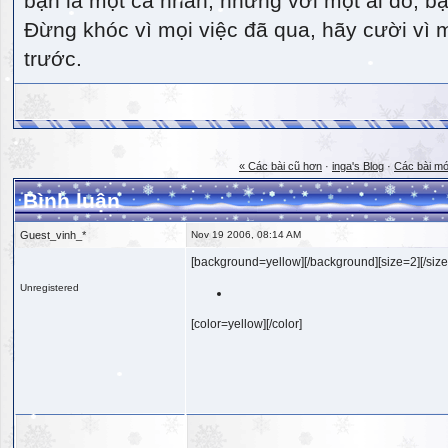
bạn là một cá nhân, nhưng với một ai đó, bạn
Đừng khóc vì mọi việc đã qua, hãy cười vì 
trước.
« Các bài cũ hơn
·
inga's Blog
·
Các bài mớ
Bình luận
Guest_vinh_*
Nov 19 2006, 08:14 AM
[background=yellow][/background][size=2][/size
Unregistered
[color=yellow][/color]