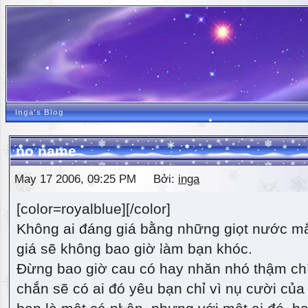
inga's Blog
no name
May 17 2006, 09:25 PM Bởi:
inga
[color=royalblue][/color]
Không ai đáng giá bằng những giọt nước m
giá sẽ không bao giờ làm bạn khóc.
Đừng bao giờ cau có hay nhăn nhó thậm ch
chắn sẽ có ai đó yêu bạn chỉ vì nụ cười của 