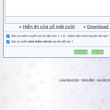
»
Hiển thị cửa sổ mặt cười
»
Download b
Bạn có muốn chuyển các ký hiệu như :) :( :D ...thành mặt cười trong bài viết này?
Bạn có muốn
chèn thêm chữ ký
vào bài viết này ?
« Các bài cũ hơn
·
inga's Blog
·
Các bài mớ