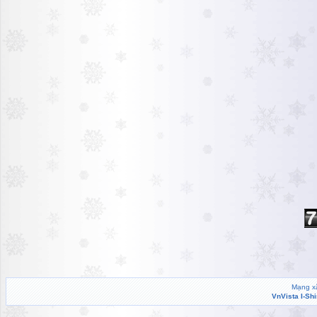
Mạng xã
VnVista I-Sh