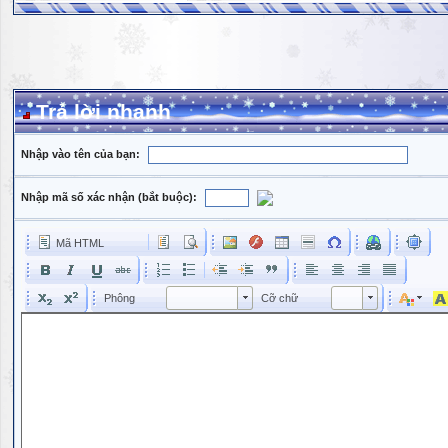
Trả lời nhanh
Nhập vào tên của bạn:
Nhập mã số xác nhận (bắt buộc):
Mã HTML
Phông
Kích cỡ phông
Phông
Cỡ chữ
Phông
Cỡ chữ