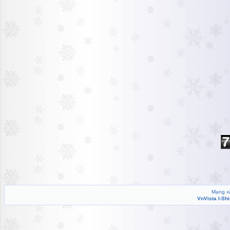
Mạng xã
VnVista I-Sh