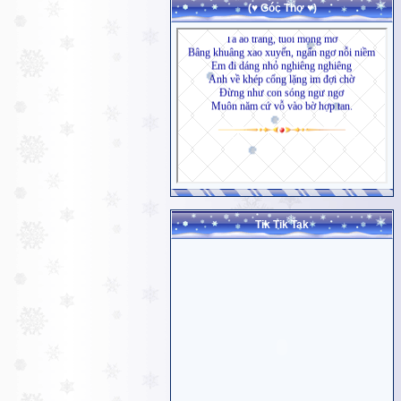
(♥ Góc Thơ ♥)
Tik Tik Tak