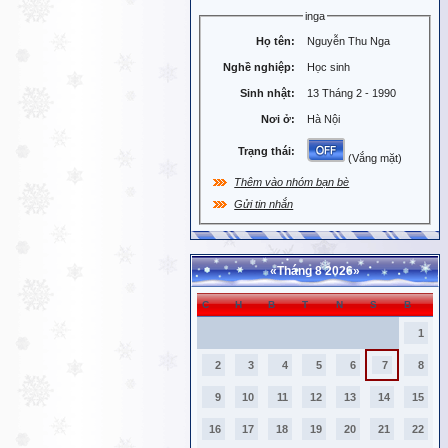
inga
Họ tên:
Nguyễn Thu Nga
Nghề nghiệp:
Học sinh
Sinh nhật:
13 Tháng 2 - 1990
Nơi ở:
Hà Nội
Trạng thái:
(Vắng mặt)
Thêm vào nhóm bạn bè
Gửi tin nhắn
«
Tháng 8 2026
»
C
H
B
T
N
S
B
1
2
3
4
5
6
7
8
9
10
11
12
13
14
15
16
17
18
19
20
21
22