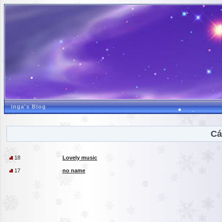
inga's Blog
Cá
18
Lovely music
17
no name