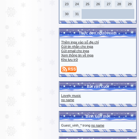
23
24
25
26
27
28
29
30
31
Thực đơn người xem
Thêm inga vào sổ địa chỉ
Gửi tin nhắn cho inga
Gửi email cho inga
Xem thông tin về inga
Kho lưu trữ
Bài viết cuối
Lovely music
no name
Bình luận mới
Guest_vinh_* trong
no name