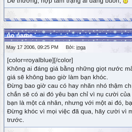
Dễ thương, hợp tâm trạng ai đang buồn,
no name
May 17 2006, 09:25 PM Bởi:
inga
[color=royalblue][/color]
Không ai đáng giá bằng những giọt nước m
giá sẽ không bao giờ làm bạn khóc.
Đừng bao giờ cau có hay nhăn nhó thậm ch
chắn sẽ có ai đó yêu bạn chỉ vì nụ cười của 
bạn là một cá nhân, nhưng với một ai đó, bạn
Đừng khóc vì mọi việc đã qua, hãy cười vì 
trước.