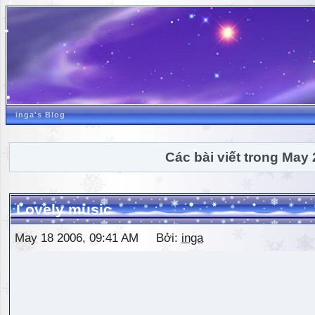
inga's Blog
Các bài viết trong May
Lovely music
May 18 2006, 09:41 AM Bởi:
inga