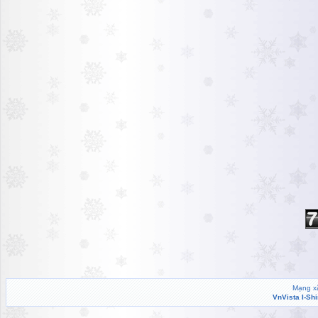
Mạng xã
VnVista I-Sh