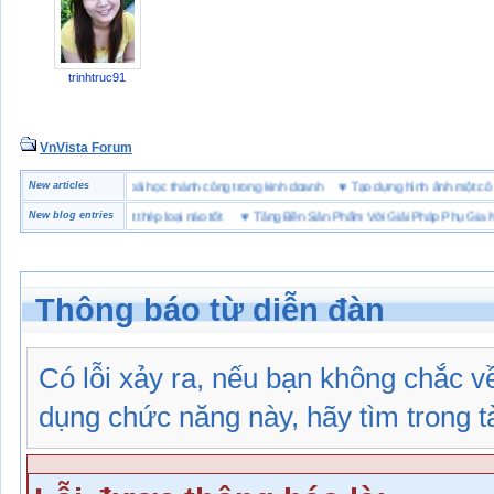
trinhtruc91
VnVista Forum
ặc biệt” của Microsoft
New articles
♥
4 bài học thành công trong kinh doanh
♥
Tạo dựng hình ảnh một
o hộ lót Kevlar và lót thép loại nào tốt
New blog entries
♥
Tăng Bền Sản Phẩm Với Giải Pháp Phụ Gia Nhự
Thông báo từ diễn đàn
Có lỗi xảy ra, nếu bạn không chắc 
dụng chức năng này, hãy tìm trong tài