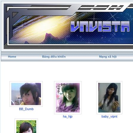
Home
Bảng điều khiển
Mạng xã hội
BB_Dumb
ha_hjp
baby_vipnt