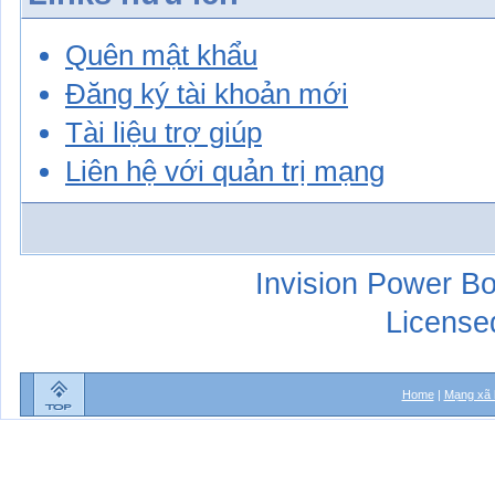
Quên mật khẩu
Đăng ký tài khoản mới
Tài liệu trợ giúp
Liên hệ với quản trị mạng
Invision Power Bo
License
Home
|
Mạng xã 