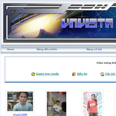
Home
Bảng điều khiển
Mạng xã hội
Chào mừng khá
Game trực tuyến
Siêu thị
Các trò
khanh1888