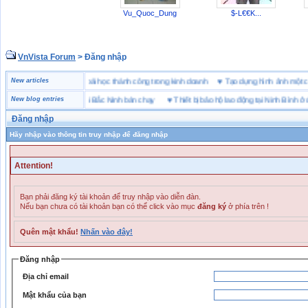
Vu_Quoc_Dung
$-L€€K...
VnVista Forum
> Đăng nhập
đặc biệt” của Microsoft
New articles
♥
4 bài học thành công trong kinh doanh
♥
Tạo dựng hình ảnh mộ
ng hiệu giày bảo hộ tại Bắc Ninh bán chạy
New blog entries
♥
Thiết bị bảo hộ lao động tại Ninh Bình ở đâu
Đăng nhập
Hãy nhập vào thông tin truy nhập để đăng nhập
Attention!
Bạn phải đăng ký tài khoản để truy nhập vào diễn đàn.
Nếu bạn chưa có tài khoản bạn có thể click vào mục
đăng ký
ở phía trên !
Quên mật khẩu!
Nhấn vào đây!
Đăng nhập
Địa chỉ email
Mật khẩu của bạn