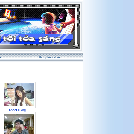
ử
Các phần khác
AnnaLi Blog'...