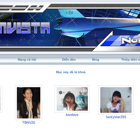
Mạng xã hội
Diễn đàn
Blog
Thiệp điện t
Mục này đã bị khoá
lovelove
luckystar293
TBNV20