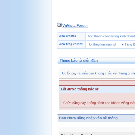
VnVista Forum
♥
Một số câu hỏi phỏng vấn “đặc biệt” của Microsoft
New articles
♥
4 bài học thành công trong kinh 
♥
Giày bảo hộ lót Kevlar và lót thép loại nào tốt
New blog entries
♥
Tăng Bền S
Thông báo từ diễn đàn
Có lỗi xảy ra, nếu bạn không chắc về những gì mì
Lỗi được thông báo là:
Chức năng này không dành cho khách viếng th
Bạn chưa đăng nhập vào hệ thống