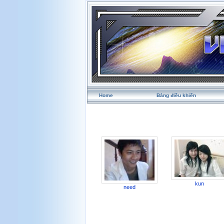
Home
Bảng điều khiển
kun
need