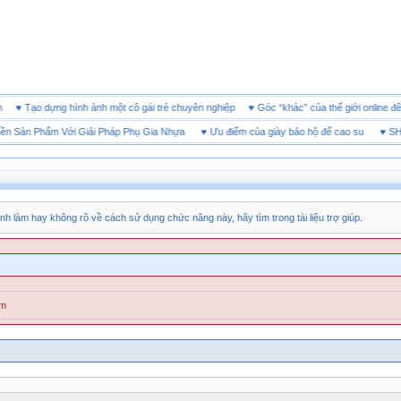
doanh
♥
Tạo dựng hình ảnh một cô gái trẻ chuyên nghiệp
♥
Góc “khác” của thế giới onl
ản Phẩm Với Giải Pháp Phụ Gia Nhựa
♥
Ưu điểm của giày bảo hộ đế cao su
♥
SHEET 
nh làm hay không rõ về cách sử dụng chức năng này, hãy tìm trong tài liệu trợ giúp.
ăm