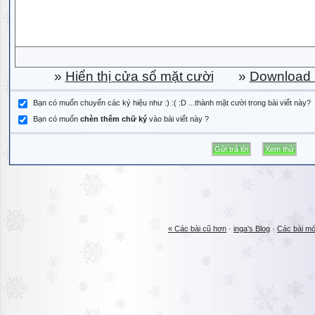
»
Hiển thị cửa sổ mặt cười
»
Download b
Bạn có muốn chuyển các ký hiệu như :) :( :D ...thành mặt cười trong bài viết này?
Bạn có muốn
chèn thêm chữ ký
vào bài viết này ?
« Các bài cũ hơn
·
inga's Blog
·
Các bài mớ