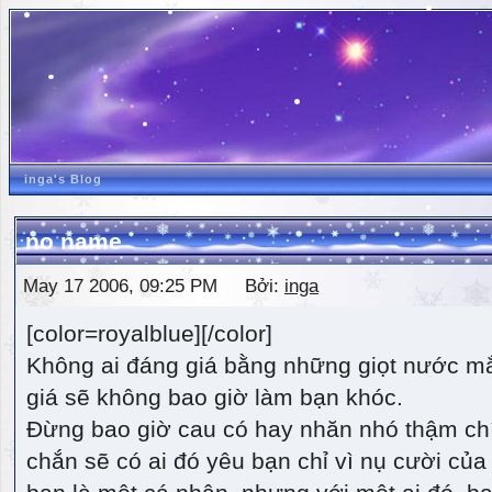
inga's Blog
no name
May 17 2006, 09:25 PM Bởi:
inga
[color=royalblue][/color]
Không ai đáng giá bằng những giọt nước m
giá sẽ không bao giờ làm bạn khóc.
Đừng bao giờ cau có hay nhăn nhó thậm ch
chắn sẽ có ai đó yêu bạn chỉ vì nụ cười của 