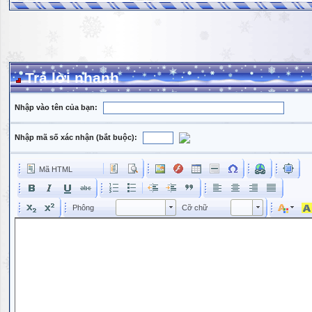
Trả lời nhanh
Nhập vào tên của bạn:
Nhập mã số xác nhận (bắt buộc):
Mã HTML
Phông
Kích cỡ phông
Phông
Cỡ chữ
Phông
Cỡ chữ