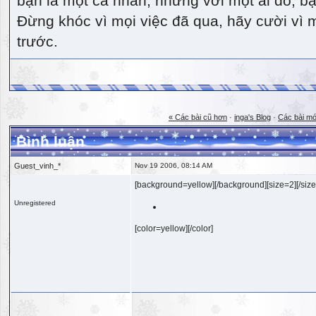
bạn là một cá nhân, nhưng với một ai đó, bạn
Đừng khóc vì mọi việc đã qua, hãy cười vì 
trước.
« Các bài cũ hơn
·
inga's Blog
·
Các bài mớ
Bình luận
Guest_vinh_*
Nov 19 2006, 08:14 AM
[background=yellow][/background][size=2][/size
Unregistered
[color=yellow][/color]