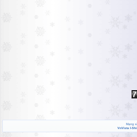
Mạng xã
VnVista I-Sh