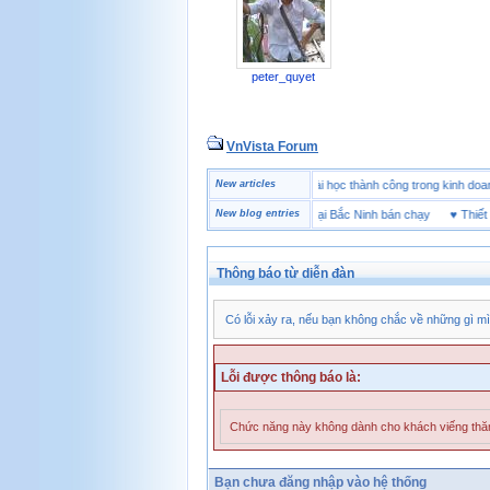
peter_quyet
VnVista Forum
ẻ
♥
Một số câu hỏi phỏng vấn “đặc biệt” của Microsoft
New articles
♥
4 bài học thành công trong kin
♥
Thương hiệu giày bảo hộ tại Bắc Ninh bán chạy
New blog entries
♥
Thiết bị b
Thông báo từ diễn đàn
Có lỗi xảy ra, nếu bạn không chắc về những gì mì
Lỗi được thông báo là:
Chức năng này không dành cho khách viếng th
Bạn chưa đăng nhập vào hệ thống