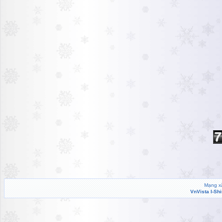
Mạng xã
VnVista I-Sh