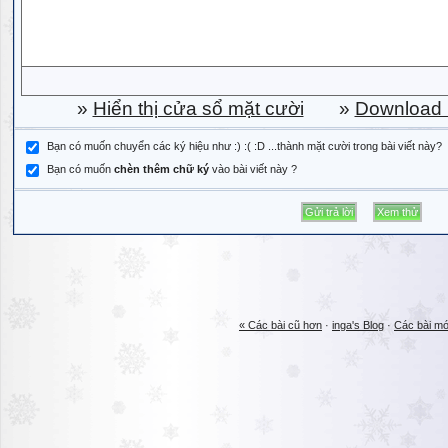
»
Hiển thị cửa sổ mặt cười
»
Download b
Bạn có muốn chuyển các ký hiệu như :) :( :D ...thành mặt cười trong bài viết này?
Bạn có muốn
chèn thêm chữ ký
vào bài viết này ?
« Các bài cũ hơn
·
inga's Blog
·
Các bài mớ