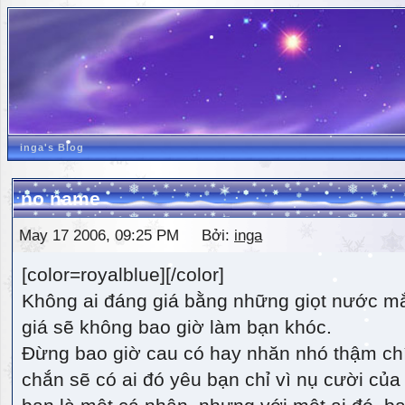
inga's Blog
no name
May 17 2006, 09:25 PM Bởi:
inga
[color=royalblue][/color]
Không ai đáng giá bằng những giọt nước m
giá sẽ không bao giờ làm bạn khóc.
Đừng bao giờ cau có hay nhăn nhó thậm ch
chắn sẽ có ai đó yêu bạn chỉ vì nụ cười của 