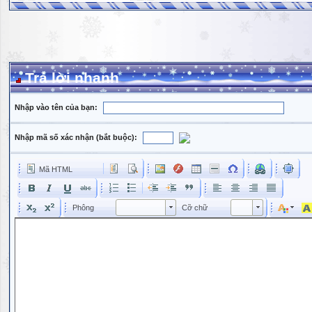
Trả lời nhanh
Nhập vào tên của bạn:
Nhập mã số xác nhận (bắt buộc):
Mã HTML
Phông
Kích cỡ phông
Phông
Cỡ chữ
Phông
Cỡ chữ