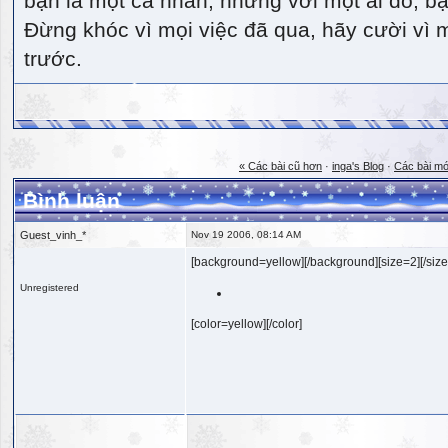
bạn là một cá nhân, nhưng với một ai đó, bạn
Đừng khóc vì mọi việc đã qua, hãy cười vì 
trước.
« Các bài cũ hơn
·
inga's Blog
·
Các bài mớ
Bình luận
Guest_vinh_*
Nov 19 2006, 08:14 AM
[background=yellow][/background][size=2][/size
Unregistered
[color=yellow][/color]