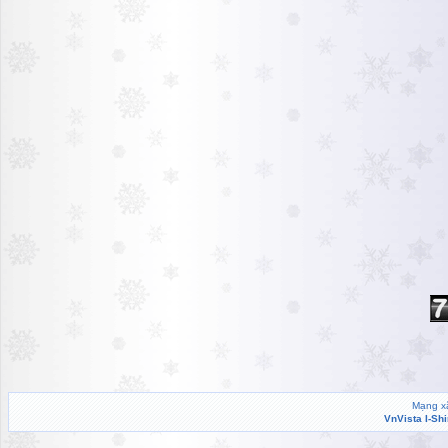
Mạng xã
VnVista I-Sh