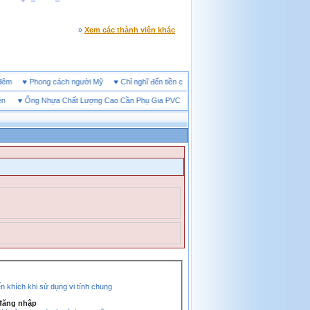
»
Xem các thành viên khác
line đêm
♥
Phong cách người Mỹ
♥
Chỉ nghĩ đến tiền cũng làm người ta ích kỷ
♥
Ống Nhựa Chất Lượng Cao Cần Phụ Gia PVC Gì?
♥
Giày bảo hộ lót Kevlar và lót thép
 khích khi sử dụng vi tính chung
 đăng nhập