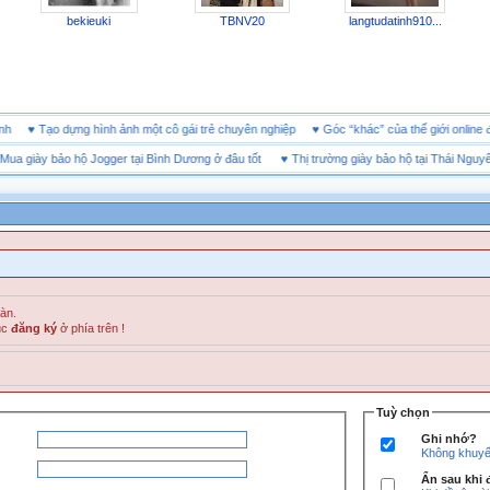
bekieuki
TBNV20
langtudatinh910...
h doanh
♥
Tạo dựng hình ảnh một cô gái trẻ chuyên nghiệp
♥
Góc “khác” của thế giới on
giày bảo hộ Jogger tại Bình Dương ở đâu tốt
♥
Thị trường giày bảo hộ tại Thái Nguyên
đàn.
ục
đăng ký
ở phía trên !
Tuỳ chọn
Ghi nhớ?
Không khuyến
Ẩn sau khi