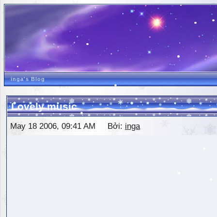
inga's Blog
Lovely music
May 18 2006, 09:41 AM Bởi:
inga