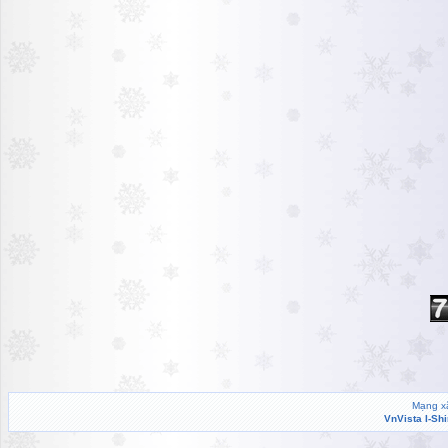
Mạng xã
VnVista I-Sh