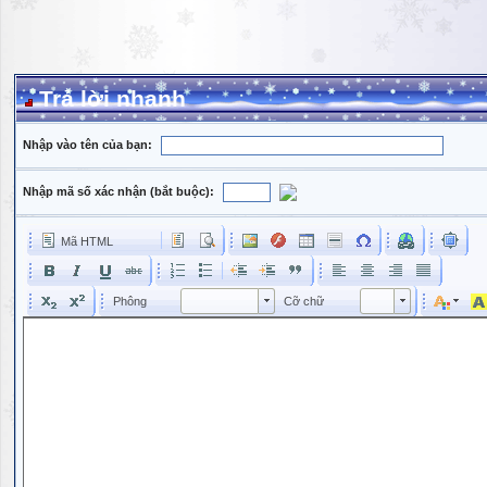
Trả lời nhanh
Nhập vào tên của bạn:
Nhập mã số xác nhận (bắt buộc):
Mã HTML
Phông
Kích cỡ phông
Phông
Cỡ chữ
Phông
Cỡ chữ