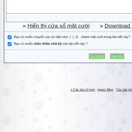
»
Hiển thị cửa sổ mặt cười
»
Download b
Bạn có muốn chuyển các ký hiệu như :) :( :D ...thành mặt cười trong bài viết này?
Bạn có muốn
chèn thêm chữ ký
vào bài viết này ?
« Các bài cũ hơn
·
inga's Blog
·
Các bài mớ