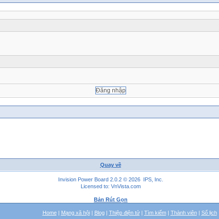
Quay về
Invision Power Board 2.0.2 © 2026 IPS, Inc.
Licensed to: VnVista.com
Bản Rút Gọn
Home
|
Mạng xã hội
|
Blog
|
Thiệp điện tử
|
Tìm kiếm
|
Thành viên
|
Sổ lịch