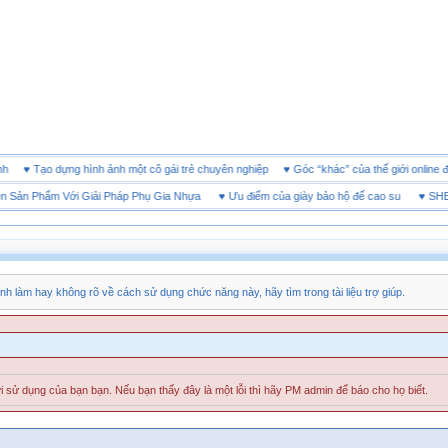
h doanh
♥
Tạo dựng hình ảnh một cô gái trẻ chuyên nghiệp
♥
Góc “khác” của thế giới on
n Phẩm Với Giải Pháp Phụ Gia Nhựa
♥
Ưu điểm của giày bảo hộ đế cao su
♥
SHEET T
nh làm hay không rõ về cách sử dụng chức năng này, hãy tìm trong tài liệu trợ giúp.
 sử dụng của bạn bạn. Nếu bạn thấy đây là một lỗi thì hãy PM admin để báo cho họ biết.