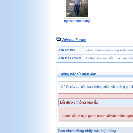
ngoisaochuasang
VnVista Forum
ẻ
♥
Một số câu hỏi phỏng vấn “đặc biệt” của Microsoft
New articles
♥
4 bài học thành công trong kin
♥
Giày bảo hộ lót Kevlar và lót thép loại nào tốt
New blog entries
♥
Tăng Bền Sả
Thông báo từ diễn đàn
Có lỗi xảy ra, nếu bạn không chắc về những gì mì
Lỗi được thông báo là:
Admin đã tắt mục game online đối với nhóm người
Bạn chưa đăng nhập vào hệ thống