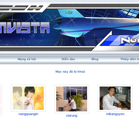
Mạng xã hội
Diễn đàn
Blog
Thiệp điện t
Mục này đã bị khoá
nangquangtri
mikanguyen
xiarung