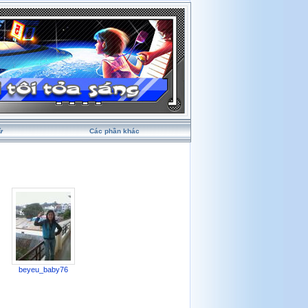
ử
Các phần khác
beyeu_baby76