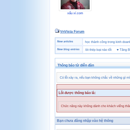
xấu xí.com
VnVista Forum
♥
Một số câu hỏi phỏng vấn “đặc biệt” của Microsoft
New articles
♥
4 bài học thành công trong kinh
♥
Giày bảo hộ lót Kevlar và lót thép loại nào tốt
New blog entries
♥
Tăng Bền S
Thông báo từ diễn đàn
Có lỗi xảy ra, nếu bạn không chắc về những gì mì
Lỗi được thông báo là:
Chức năng này không dành cho khách viếng th
Bạn chưa đăng nhập vào hệ thống