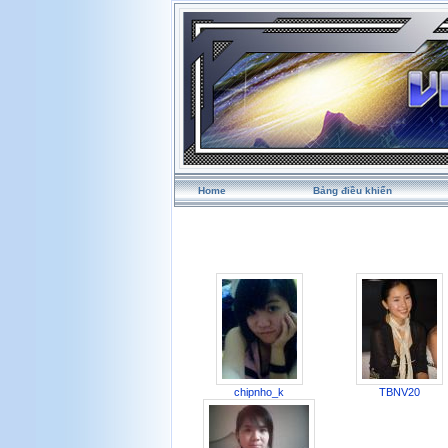
Home
Bảng điều khiển
chipnho_k
TBNV20