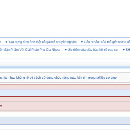
 doanh
♥
Tạo dựng hình ảnh một cô gái trẻ chuyên nghiệp
♥
Góc “khác” của thế giới onl
ản Phẩm Với Giải Pháp Phụ Gia Nhựa
♥
Ưu điểm của giày bảo hộ đế cao su
♥
SHEET T
nh làm hay không rõ về cách sử dụng chức năng này, hãy tìm trong tài liệu trợ giúp.
ăm