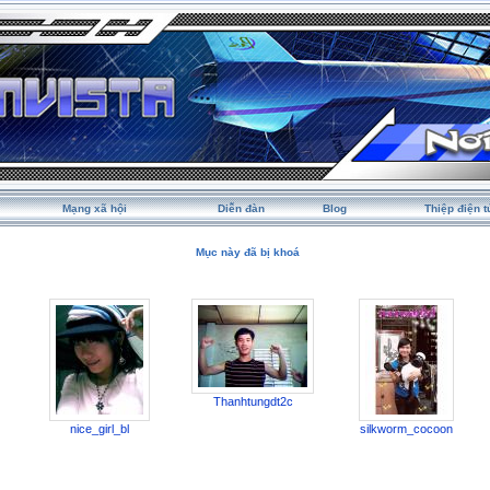
Mạng xã hội
Diễn đàn
Blog
Thiệp điện t
Mục này đã bị khoá
Thanhtungdt2c
nice_girl_bl
silkworm_cocoon