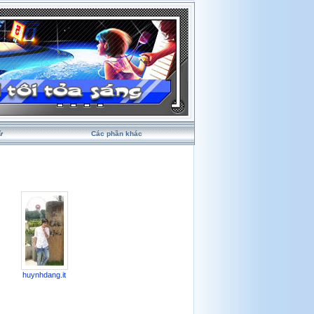
ử
Các phần khác
huynhdang.it