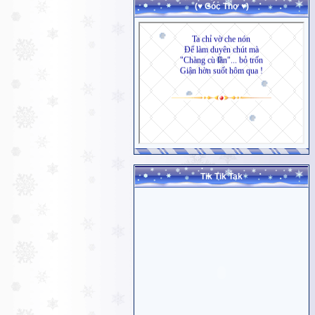
(♥ Góc Thơ ♥)
Tik Tik Tak