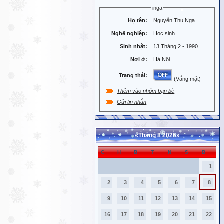
inga
Họ tên:
Nguyễn Thu Nga
Nghề nghiệp:
Học sinh
Sinh nhật:
13 Tháng 2 - 1990
Nơi ở:
Hà Nội
Trạng thái:
(Vắng mặt)
Thêm vào nhóm bạn bè
Gửi tin nhắn
«
Tháng 8 2026
»
C
H
B
T
N
S
B
1
2
3
4
5
6
7
8
9
10
11
12
13
14
15
16
17
18
19
20
21
22