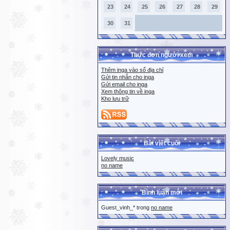
23
24
25
26
27
28
29
30
31
Thực đơn người xem
Thêm inga vào sổ địa chỉ
Gửi tin nhắn cho inga
Gửi email cho inga
Xem thông tin về inga
Kho lưu trữ
Bài viết cuối
Lovely music
no name
Bình luận mới
Guest_vinh_* trong
no name