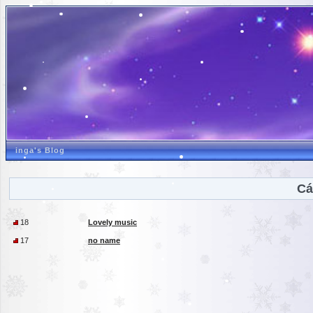
inga's Blog
Cá
18
Lovely music
17
no name