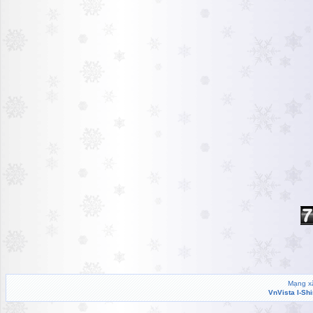
Mạng xã
VnVista I-Sh