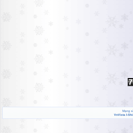
Mạng xã
VnVista I-Sh