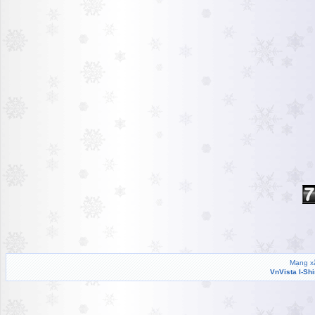
Mạng xã
VnVista I-Sh