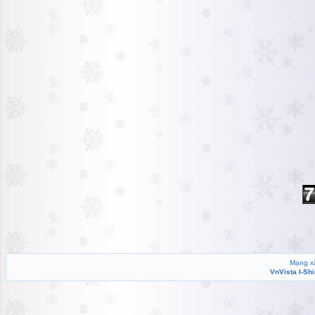
Mạng xã
VnVista I-Sh