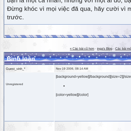
bạn là một cá nhân, nhưng với một ai đó, bạn
Đừng khóc vì mọi việc đã qua, hãy cười vì 
trước.
« Các bài cũ hơn
·
inga's Blog
·
Các bài mớ
Bình luận
Guest_vinh_*
Nov 19 2006, 08:14 AM
[background=yellow][/background][size=2][/size
Unregistered
[color=yellow][/color]