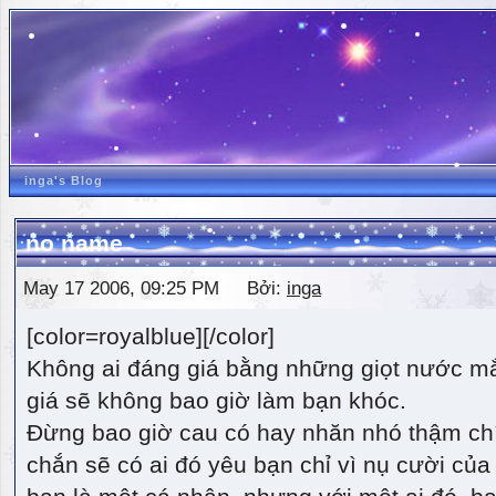
inga's Blog
no name
May 17 2006, 09:25 PM Bởi:
inga
[color=royalblue][/color]
Không ai đáng giá bằng những giọt nước m
giá sẽ không bao giờ làm bạn khóc.
Đừng bao giờ cau có hay nhăn nhó thậm ch
chắn sẽ có ai đó yêu bạn chỉ vì nụ cười của 