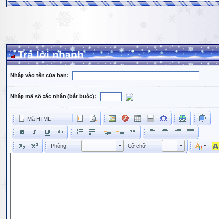
Trả lời nhanh
Nhập vào tên của bạn:
Nhập mã số xác nhận (bắt buộc):
Mã HTML
Phông
Kích cỡ phông
Phông
Cỡ chữ
Phông
Cỡ chữ