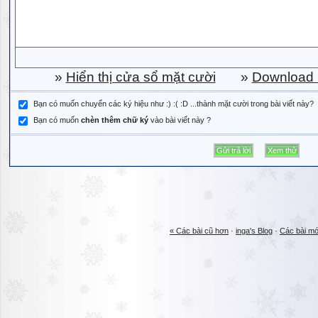
»
Hiển thị cửa sổ mặt cười
»
Download b
Bạn có muốn chuyển các ký hiệu như :) :( :D ...thành mặt cười trong bài viết này?
Bạn có muốn
chèn thêm chữ ký
vào bài viết này ?
« Các bài cũ hơn
·
inga's Blog
·
Các bài mớ